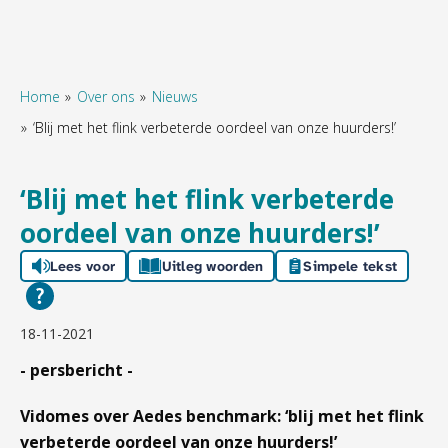
Home
Over ons
Nieuws
‘Blij met het flink verbeterde oordeel van onze huurders!’
Naar hoofdinhoud
Naar hoofdnavigatiemenu
Naar zoeken
‘Blij met het flink verbeterde
oordeel van onze huurders!’
Lees voor
Uitleg woorden
Simpele tekst
18-11-2021
- persbericht -
Vidomes over Aedes benchmark: ‘blij met het flink
verbeterde oordeel van onze huurders!’