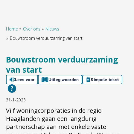
Home
Over ons
Nieuws
Bouwstroom verduurzaming van start
Naar hoofdinhoud
Naar hoofdnavigatiemenu
Naar zoeken
Bouwstroom verduurzaming
van start
Lees voor
Uitleg woorden
Simpele tekst
31-1-2023
Vijf woningcorporaties in de regio
Haaglanden gaan een langdurig
partnerschap aan met enkele vaste