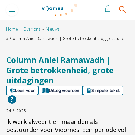
Naar de homepage
Ga naar Hoofd
Home
Over ons
Nieuws
Column Aniel Ramawadh | Grote betrokkenheid, grote uitdagingen
Naar hoofdinhoud
Naar hoofdnavigatiemenu
Naar zoeken
Column Aniel Ramawadh |
Grote betrokkenheid, grote
uitdagingen
Lees voor
Uitleg woorden
Simpele tekst
24-6-2025
Ik werk alweer
tien
maanden als
bestuurder voor
Vidomes
. Een periode
vol