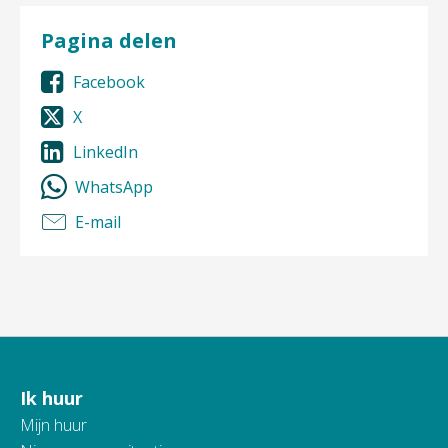
Pagina delen
Facebook
X
LinkedIn
WhatsApp
E-mail
Ik huur
Contactinformatie
Mijn huur