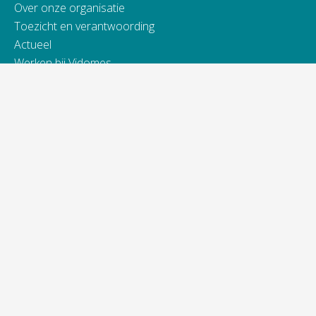
Over onze organisatie
Toezicht en verantwoording
Actueel
Werken bij Vidomes
Samenwerking
Toegankelijkheidsverklaring
Contact
Telefonisch bereikbaar van:
ma t/m do van 9.00 - 16.00 uur
vrijdag van 9.00 - 13.00 uur
088 845 66 00
Bij spoed ook 's avonds en in het weekend.