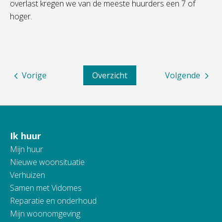
overlast kregen we van de meeste huurders een 7 of
hoger.
Vorige
Overzicht
Volgende
Ik huur
Contactinformatie
Mijn huur
Nieuwe woonsituatie
Verhuizen
Samen met Vidomes
Reparatie en onderhoud
Mijn woonomgeving