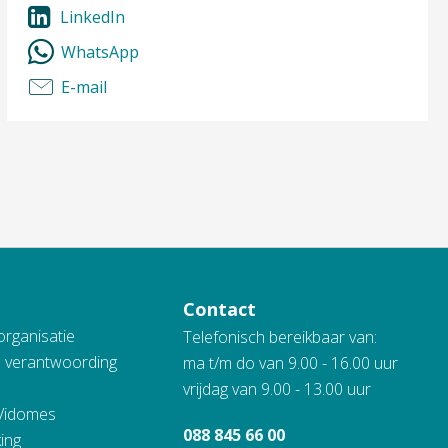
LinkedIn
WhatsApp
E-mail
Contact
organisatie
Telefonisch bereikbaar van:
n verantwoording
ma t/m do van 9.00 - 16.00 uur
vrijdag van 9.00 - 13.00 uur
 Vidomes
088 845 66 00
ing