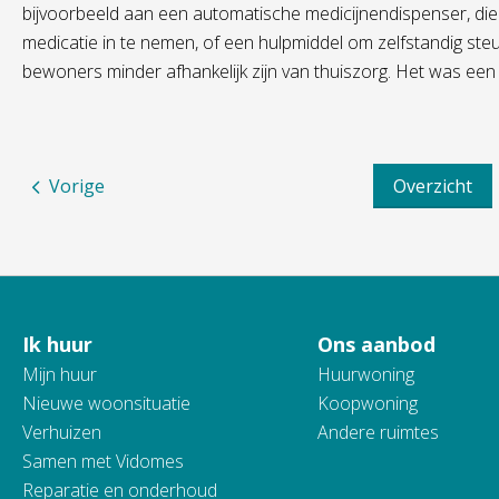
bijvoorbeeld aan een automatische medicijnendispenser, die 
medicatie in te nemen, of een hulpmiddel om zelfstandig st
bewoners minder afhankelijk zijn van thuiszorg. Het was een
Vorige
Overzicht
Ik huur
Ons aanbod
Contactinformatie
Mijn huur
Huurwoning
Nieuwe woonsituatie
Koopwoning
Verhuizen
Andere ruimtes
Samen met Vidomes
Reparatie en onderhoud