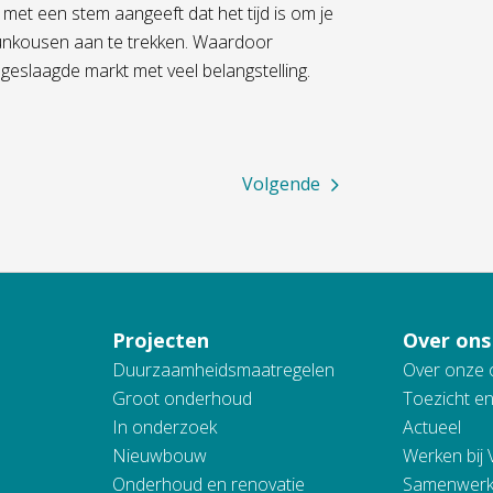
met een stem aangeeft dat het tijd is om je
eunkousen aan te trekken. Waardoor
 geslaagde markt met veel belangstelling.
Volgende
Projecten
Over ons
Duurzaamheidsmaatregelen
Over onze 
Groot onderhoud
Toezicht e
In onderzoek
Actueel
Nieuwbouw
Werken bij
Onderhoud en renovatie
Samenwerk