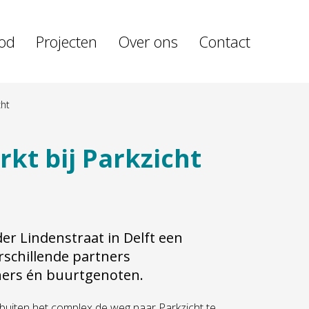
od
Projecten
Over ons
Contact
cht
rkt bij Parkzicht
er Lindenstraat in Delft een
rschillende partners
ners én buurtgenoten.
buiten het complex de weg naar Parkzicht te