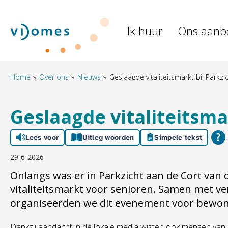
Naar de homepage
Ik huur
Ons aanb
Naar hoofdinhoud
Naar hoofdnavigatiemenu
Naar zoeken
Home
Over ons
Nieuws
Geslaagde vitaliteitsmarkt bij Parkzi
Geslaagde vitaliteitsma
Lees voor
Uitleg woorden
Simpele tekst
29-6-2026
Onlangs was er in Parkzicht aan de Cort van d
vitaliteitsmarkt voor senioren. Samen met ve
organiseerden we dit evenement voor bewo
Dankzij aandacht in de lokale media wisten ook mensen van 