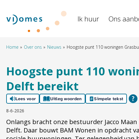
Naar de homepage
Ik huur
Ons aanb
Naar hoofdinhoud
Naar hoofdnavigatiemenu
Naar zoeken
Home
Over ons
Nieuws
Hoogste punt 110 woningen Grasbuur
Hoogste punt 110 woni
Delft bereikt
Lees voor
Uitleg woorden
Simpele tekst
8-6-2026
Onlangs bracht onze bestuurder Jacco Maan 
Delft. Daar bouwt BAM Wonen in opdracht va
sociale huurwoningen. Ter gelegenheid van 