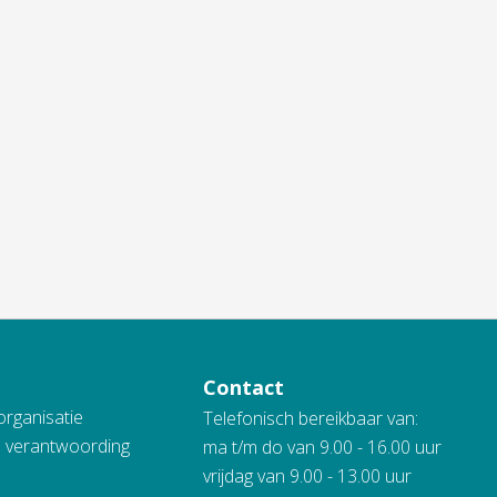
Contact
organisatie
Telefonisch bereikbaar van:
n verantwoording
ma t/m do van 9.00 - 16.00 uur
vrijdag van 9.00 - 13.00 uur