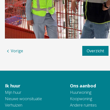
Vorige
Overzicht
Ik huur
Ons aanbod
Contactinformatie
Mijn huur
Huurwoning
Nieuwe woonsituatie
Koopwoning
Verhuizen
Andere ruimtes