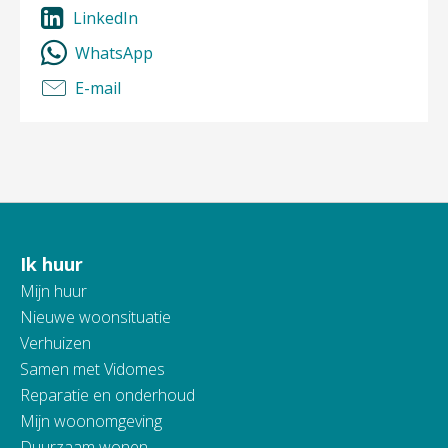
LinkedIn
WhatsApp
E-mail
Ik huur
Contactinformatie
Mijn huur
Nieuwe woonsituatie
Verhuizen
Samen met Vidomes
Reparatie en onderhoud
Mijn woonomgeving
Duurzaam wonen