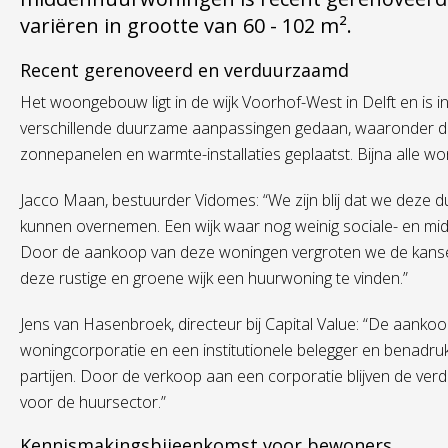
variëren in grootte van 60 - 102 m².
Recent gerenoveerd en verduurzaamd
Het woongebouw ligt in de wijk Voorhof-West in Delft en is i
verschillende duurzame aanpassingen gedaan, waaronder dak-
zonnepanelen en warmte-installaties geplaatst. Bijna alle w
Jacco Maan, bestuurder Vidomes: “We zijn blij dat we deze
kunnen overnemen. Een wijk waar nog weinig sociale- en 
Door de aankoop van deze woningen vergroten we de kans
deze rustige en groene wijk een huurwoning te vinden.”
Jens van Hasenbroek, directeur bij Capital Value: “De aank
woningcorporatie en een institutionele belegger en benadruk
partijen. Door de verkoop aan een corporatie blijven de ve
voor de huursector.”
Kennismakingsbijeenkomst voor bewoners