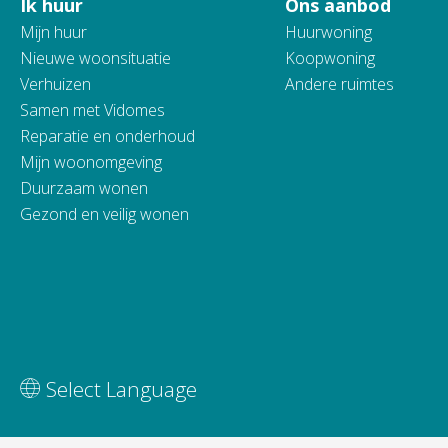
Ik huur
Ons aanbod
Contactinformatie
Mijn huur
Huurwoning
Nieuwe woonsituatie
Koopwoning
Verhuizen
Andere ruimtes
Samen met Vidomes
Reparatie en onderhoud
Mijn woonomgeving
Duurzaam wonen
Gezond en veilig wonen
Vertaal deze pagina
Select Language