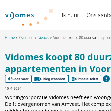
Naar de homepage
Ik huur
Ons aanb
Naar hoofdinhoud
Naar hoofdnavigatiemenu
Naar zoeken
Home
Over ons
Nieuws
Vidomes koopt 80 duurzame appart
Vidomes koopt 80 duu
appartementen in Voorh
Lees voor
Uitleg woorden
Simpele tekst
10-4-2024
Woningcorporatie Vidomes heeft een woong
Delft overgenomen van Amvest. Het complex 
middenhuurwoningen is recent gerenoveerd