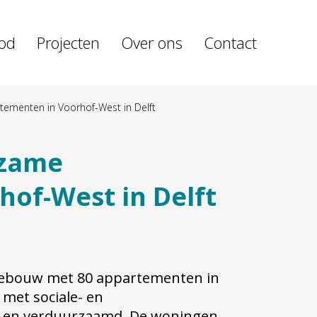
od
Projecten
Over ons
Contact
ementen in Voorhof-West in Delft
rzame
of-West in Delft
ebouw met 80 appartementen in
met sociale- en
 en verduurzaamd. De woningen