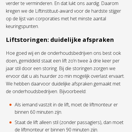
verder
te verminderen
.
En dat lukt ons aardig.
Daarom
kregen
we de Liftinstituut-award voor de
hardste stijger
op de lijst van corporaties met het minste aantal
keuringspunten.
Liftstoringen: duidelijke afspraken
Hoe goed w
ij en de onderhoudsbedrijven
ons best
ook
doen,
gemiddeld
staat een
lift
zo’n
twee
à
drie
keer per
jaar
stil door een
storing
.
Bij die
storingen
zorgen we
ervoor dat u als
huurder zo min mogelijk overlast ervaart.
We hebben daarvoor
duidelijke afspraken gemaakt met
de onderhoudsbedrijven. Bijvoorbeeld:
Als iemand vastzit in de lift, moet de liftmonteur er
binnen 60 minuten zijn.
Staat de lift alleen stil (zonder passagiers), dan moet
de liftmonteur er binnen 90 minuten zijn.