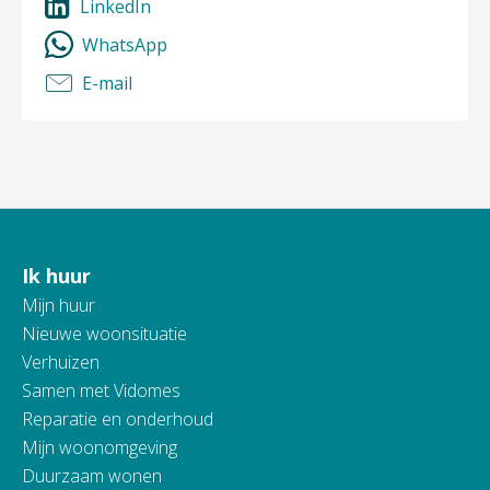
LinkedIn
WhatsApp
E-mail
Ik huur
Contactinformatie
Mijn huur
Nieuwe woonsituatie
Verhuizen
Samen met Vidomes
Reparatie en onderhoud
Mijn woonomgeving
Duurzaam wonen