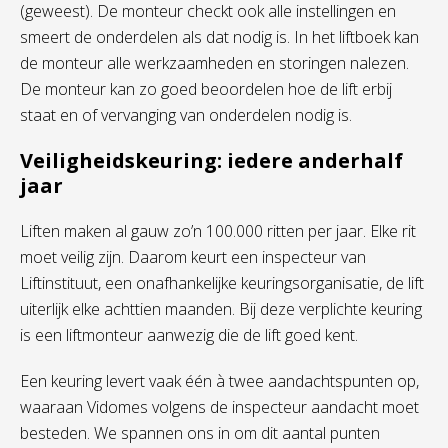
(geweest)
.
De monteur checkt ook alle i
nstellingen en
smeert de onderdelen
als
dat nodig is
.
In het liftboek
kan
de monteur alle
werkzaamheden
en storingen
nalezen.
D
e monteur
ka
n
zo
goed beoordelen
hoe de lift erbij
staat en of vervanging van onderdelen nodig is.
Veiligheidskeuring: iedere anderhalf
jaar
Liften maken al gauw zo’n 100.000 ritten per jaar. Elke rit
moet veilig zijn. Daarom keurt een inspecteur van
Liftinstituut, een onafhankelijke keuringsorganisatie, de lift
uiterlijk elke achttien maanden. Bij deze verplichte keuring
is een liftmonteur aanwezig die de lift goed kent.
Een
keuring levert
vaak
één à twee aandachtspunten op,
waaraan
Vidomes
volgens de inspecteur aandacht moet
besteden. We spannen ons in om dit aantal punten