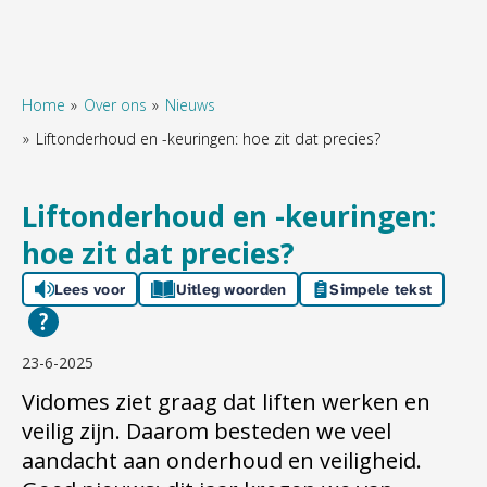
Home
Over ons
Nieuws
Liftonderhoud en -keuringen: hoe zit dat precies?
Naar hoofdinhoud
Naar hoofdnavigatiemenu
Naar zoeken
Liftonderhoud en -keuringen:
hoe zit dat precies?
Lees voor
Uitleg woorden
Simpele tekst
23-6-2025
Vidomes zie
t
graag dat liften werken en
veilig zijn. Daarom besteden we veel
aandacht aan onderhoud
en veiligheid
.