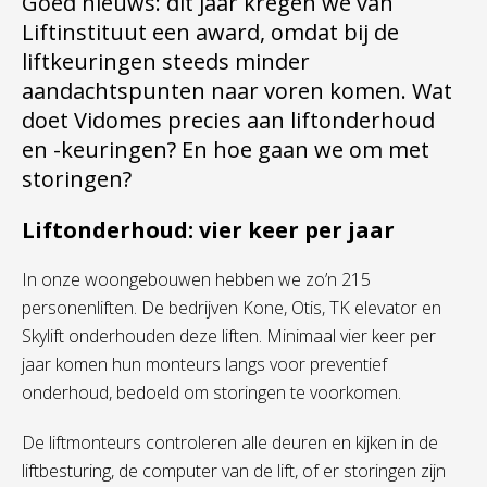
Goed nieuws
: dit jaar kregen we van
Liftinstituut een award, omdat bij de
liftkeuringen steeds minder
aandachtspunten
naar voren
komen.
Wat
doet
Vidomes
precies aan liftonderhoud
en -keuringen
? E
n
hoe gaan we om met
storingen?
Liftonderhoud: vier keer per jaar
In onze woongebouwen hebben we
zo
’
n 215
personenliften.
De bedrijven
Kone
,
Otis
,
TK elevator
en
Skylift
onderhouden deze liften
.
M
inimaal
vier
keer
per
jaar
komen
hun monteurs
langs
voor preventief
onderhoud
,
bedoeld
om storingen te voorkomen
.
De
liftmonteurs controleren
a
lle deuren en
kijken
in
de
liftbesturing
, de computer van de lift,
of er storingen zijn