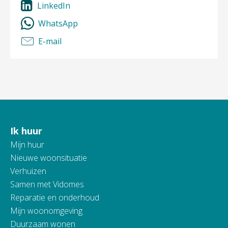
LinkedIn
WhatsApp
E-mail
Ik huur
Contactinformatie
Mijn huur
Nieuwe woonsituatie
Verhuizen
Samen met Vidomes
Reparatie en onderhoud
Mijn woonomgeving
Duurzaam wonen