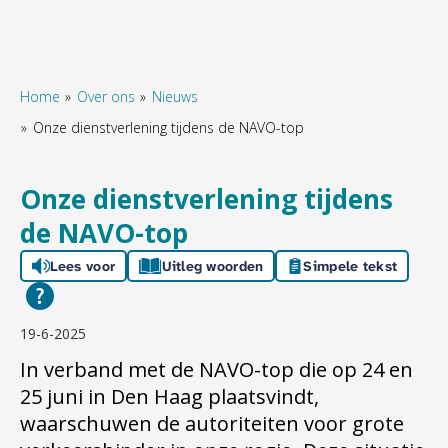
Home
Over ons
Nieuws
Onze dienstverlening tijdens de NAVO-top
Naar hoofdinhoud
Naar hoofdnavigatiemenu
Naar zoeken
Onze dienstverlening tijdens
de NAVO-top
Lees voor
Uitleg woorden
Simpele tekst
19-6-2025
In verband met de NAVO-top die op 24 en
25 juni in Den Haag plaatsvindt,
waarschuwen de autoriteiten voor grote