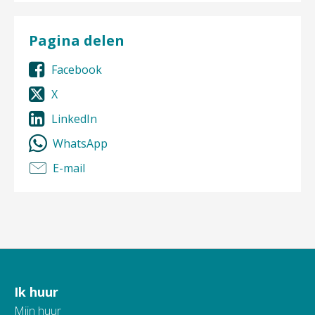
Pagina delen
Facebook
X
LinkedIn
WhatsApp
E-mail
Ik huur
Contactinformatie
Mijn huur