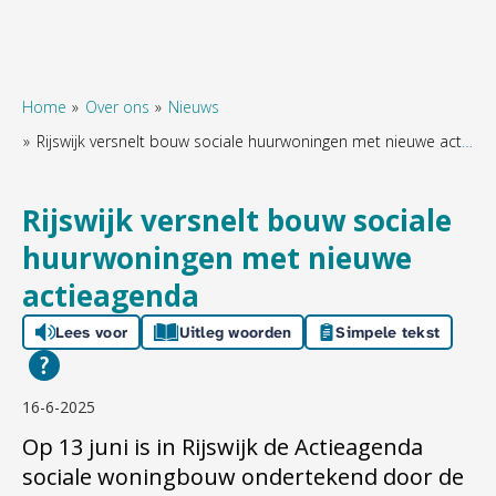
Home
Over ons
Nieuws
Rijswijk versnelt bouw sociale huurwoningen met nieuwe actieagenda
Naar hoofdinhoud
Naar hoofdnavigatiemenu
Naar zoeken
Rijswijk versnelt bouw sociale
huurwoningen met nieuwe
actieagenda
Lees voor
Uitleg woorden
Simpele tekst
16-6-2025
Op 13 juni is in Rijswijk de Actieagenda
sociale woningbouw ondertekend door de