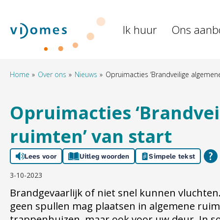
Naar de homepage
Ik huur
Ons aanb
Naar hoofdinhoud
Naar hoofdnavigatiemenu
Naar zoeken
Home
Over ons
Nieuws
Opruimacties ‘Brandveilige algemene
Opruimacties ‘Brandve
ruimten’ van start
Lees voor
Uitleg woorden
Simpele tekst
3-10-2023
Brandgevaarlijk of niet snel kunnen vluchte
geen spullen mag plaatsen in algemene ruim
trappenhuizen, maar ook voor uw deur. In