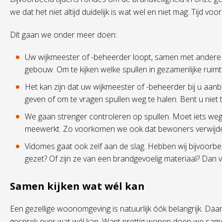
we dat het niet altijd duidelijk is wat wel en niet mag. Tijd vo
Dít gaan we onder meer doen:
Uw wijkmeester of -beheerder loopt, samen met andere 
gebouw. Om te kijken welke spullen in gezamenlijke ruim
Het kan zijn dat uw wijkmeester of -beheerder bij u aanbe
geven of om te vragen spullen weg te halen. Bent u niet 
We gaan strenger controleren op spullen. Moet iets we
meewerkt. Zo voorkomen we ook dat bewoners verwijde
Vidomes gaat ook zelf aan de slag. Hebben wij bijvoorb
gezet? Of zijn ze van een brandgevoelig materiaal? Dan 
Samen kijken wat wél kan
Een gezellige woonomgeving is natuurlijk óók belangrijk. D
gesprek over wat wél kan. Want prettig wonen doen we samen