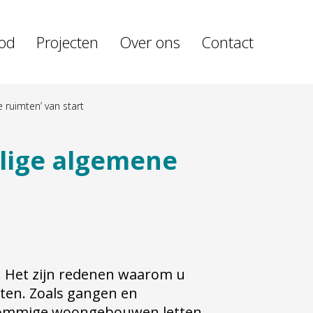
od
Projecten
Over ons
Contact
 ruimten’ van start
ilige algemene
n. Het zijn redenen waarom u
ten. Zoals gangen en
 sommige woongebouwen letten