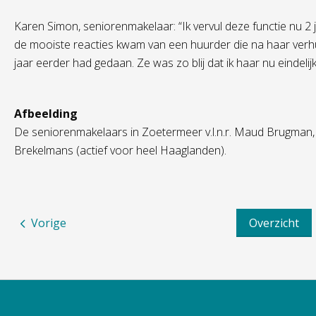
Karen Simon, seniorenmakelaar: “Ik vervul deze functie nu 2 
de mooiste reacties kwam van een huurder die na haar verhuizi
jaar eerder had gedaan. Ze was zo blij dat ik haar nu eindeli
Afbeelding
De seniorenmakelaars in Zoetermeer
v.l
.n.r. Maud Brugman
Brekelmans
(actief voor heel Haaglanden).
Vorige
Overzicht