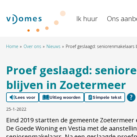
Naar de homepage
Ik huur
Ons aanb
Naar hoofdinhoud
Naar hoofdnavigatiemenu
Naar zoeken
Home
Over ons
Nieuws
Proef geslaagd: seniorenmakelaars b
Proef geslaagd: senio
blijven in Zoetermeer
Lees voor
Uitleg woorden
Simpele tekst
25-1-2022
Eind 2019 startten de gemeente Zoetermeer
De Goede Woning en Vestia met de aanstelli
seniorenmakelaars. Na een geslaagde proefpe