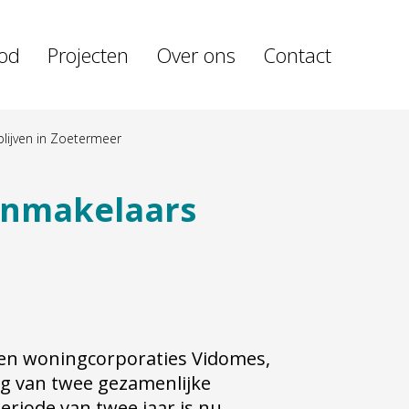
od
Projecten
Over ons
Contact
lijven in Zoetermeer
renmakelaars
 en woningcorporaties Vidomes,
ng van twee gezamenlijke
riode van twee jaar is nu