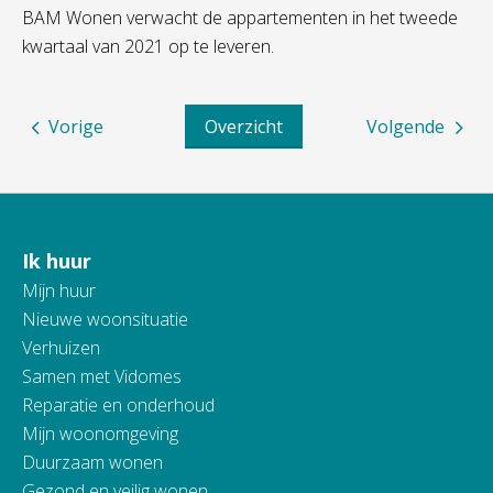
BAM Wonen verwacht de appartementen in het tweede
kwartaal van 2021 op te leveren.
Vorige
Overzicht
Volgende
Ik huur
Contactinformatie
Mijn huur
Nieuwe woonsituatie
Verhuizen
Samen met Vidomes
Reparatie en onderhoud
Mijn woonomgeving
Duurzaam wonen
Gezond en veilig wonen