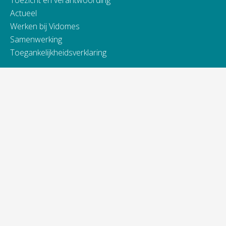
Toezicht en verantwoording
Actueel
Werken bij Vidomes
Samenwerking
Toegankelijkheidsverklaring
Contact
Telefonisch bereikbaar van:
ma t/m do van 9.00 - 16.00 uur
vrijdag van 9.00 - 13.00 uur
088 845 66 00
Bij spoed ook 's avonds en in het weekend.
Alle contactinformatie