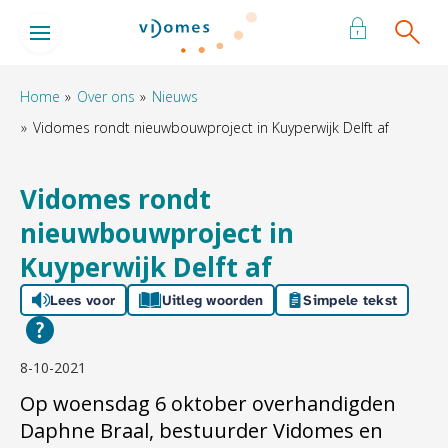
Naar de homepage
Ga naar Hoofd
Home
Over ons
Nieuws
Vidomes rondt nieuwbouwproject in Kuyperwijk Delft af
Naar hoofdinhoud
Naar hoofdnavigatiemenu
Naar zoeken
Vidomes rondt
nieuwbouwproject in
Kuyperwijk Delft af
Lees voor
Uitleg woorden
Simpele tekst
8-10-2021
Op woensdag 6 oktober overhandigden
Daphne Braal, bestuurder Vidomes en