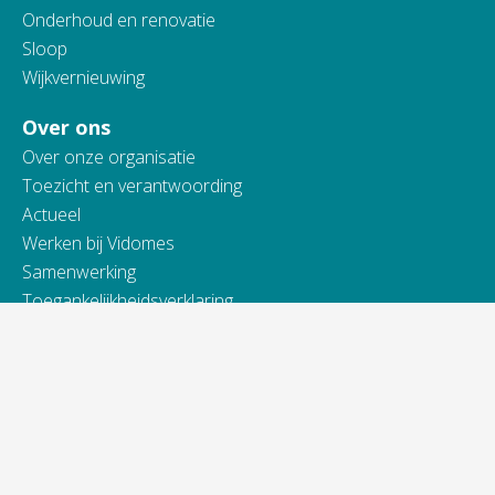
Onderhoud en renovatie
Sloop
Wijkvernieuwing
Over ons
Over onze organisatie
Toezicht en verantwoording
Actueel
Werken bij Vidomes
Samenwerking
Toegankelijkheidsverklaring
Contact
Telefonisch bereikbaar van:
ma t/m do van 9.00 - 16.00 uur
vrijdag van 9.00 - 13.00 uur
088 845 66 00