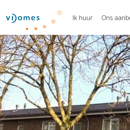
Naar de homepage
Ik huur
Ons aanb
Naar hoofdinhoud
Naar hoofdnavigatiemenu
Naar zoeken