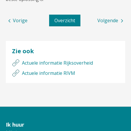
Vorige
Overzicht
Volgende
Zie ook
Actuele informatie Rijksoverheid
Actuele informatie RIVM
Ik huur
Contactinformatie