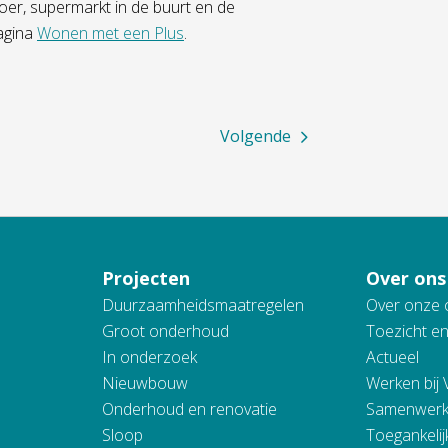
oer, supermarkt in de buurt en de
pagina
Wonen met een Plus
.
Volgende
Projecten
Over ons
Duurzaamheidsmaatregelen
Over onze 
Groot onderhoud
Toezicht e
In onderzoek
Actueel
Nieuwbouw
Werken bij
Onderhoud en renovatie
Samenwerk
Sloop
Toegankelij