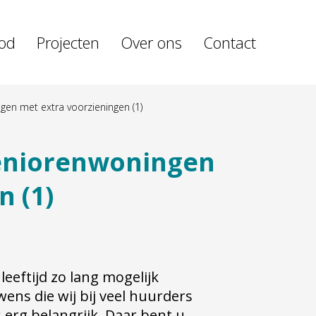
od
Projecten
Over ons
Contact
en met extra voorzieningen (1)
eniorenwoningen
n (1)
eeftijd zo lang mogelijk
wens die wij bij veel huurders
erg belangrijk. Daar bent u