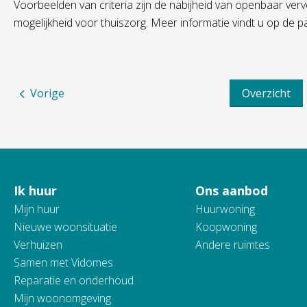
Voorbeelden van criteria zijn de nabijheid van openbaar verv
mogelijkheid voor thuiszorg. Meer informatie vindt u op de 
Vorige
Overzicht
Ik huur
Ons aanbod
Contactinformatie
Mijn huur
Huurwoning
Nieuwe woonsituatie
Koopwoning
Verhuizen
Andere ruimtes
Samen met Vidomes
Reparatie en onderhoud
Mijn woonomgeving