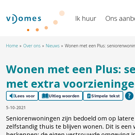
Naar de homepage
Ik huur
Ons aanb
Naar hoofdinhoud
Naar hoofdnavigatiemenu
Naar zoeken
Home
Over ons
Nieuws
Wonen met een Plus: seniorenwoning
Wonen met een Plus: s
met extra voorzieninge
Lees voor
Uitleg woorden
Simpele tekst
5-10-2021
Seniorenwoningen zijn bedoeld om op latere l
zelfstandig thuis te blijven wonen. Dit is een 
herkennen; de eigen vertrouwde omgeving is 