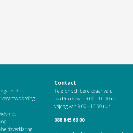
Contact
organisatie
Telefonisch bereikbaar van:
n verantwoording
ma t/m do van 9.00 - 16.00 uur
vrijdag van 9.00 - 13.00 uur
 Vidomes
088 845 66 00
ing
kheidsverklaring