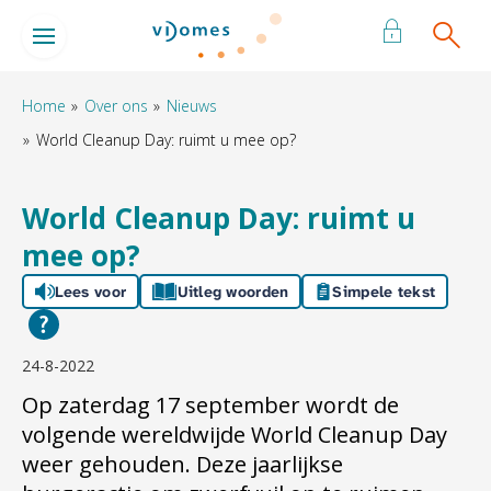
Naar de homepage
Ga naar Hoofd
Home
Over ons
Nieuws
World Cleanup Day: ruimt u mee op?
Naar hoofdinhoud
Naar hoofdnavigatiemenu
Naar zoeken
World Cleanup Day: ruimt u
mee op?
Lees voor
Uitleg woorden
Simpele tekst
24-8-2022
Op zaterdag 17 september wordt de
volgende wereldwijde World Cleanup Day
weer gehouden. Deze jaarlijkse