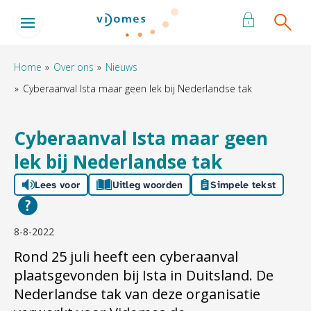
Naar de homepage
Ga naar Hoofd
Home
Over ons
Nieuws
Cyberaanval Ista maar geen lek bij Nederlandse tak
Naar hoofdinhoud
Naar hoofdnavigatiemenu
Naar zoeken
Cyberaanval Ista maar geen
lek bij Nederlandse tak
Lees voor
Uitleg woorden
Simpele tekst
8-8-2022
Rond 25 juli heeft een cyberaanval
plaatsgevonden bij Ista in Duitsland. De
Nederlandse tak van deze organisatie