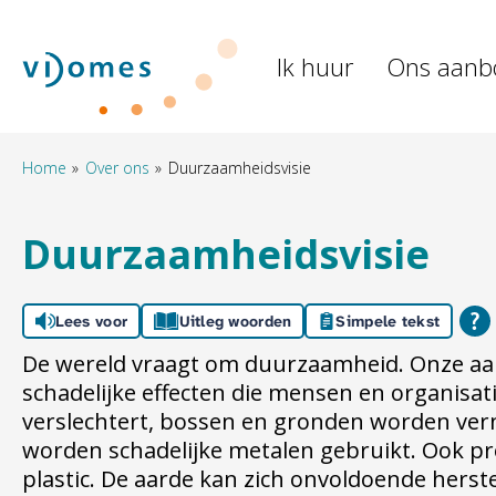
Naar de homepage
Ik huur
Ons aanb
Naar hoofdinhoud
Naar hoofdnavigatiemenu
Naar zoeken
Home
Over ons
Duurzaamheidsvisie
Duurzaamheidsvisie
Lees voor
Uitleg woorden
Simpele tekst
De wereld vraagt om duurzaamheid. Onze aa
schadelijke effecten die mensen en organisat
verslechtert, bossen en gronden worden vern
worden schadelijke metalen gebruikt. Ook pr
plastic. De aarde kan zich onvoldoende herst