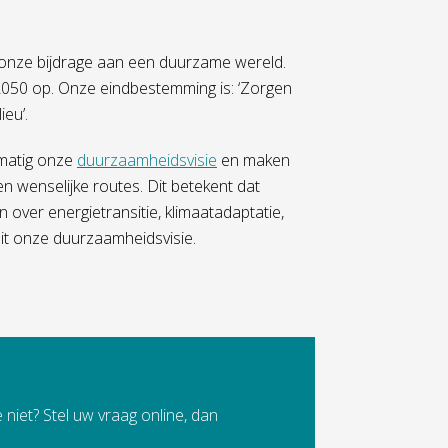
 onze bijdrage aan een duurzame wereld.
050 op. Onze eindbestemming is: ‘Zorgen
eu’.
lmatig onze
duurzaamheidsvisie
en maken
n wenselijke routes. Dit betekent dat
 over energietransitie, klimaatadaptatie,
s uit onze duurzaamheidsvisie.
 niet? Stel uw vraag online, dan