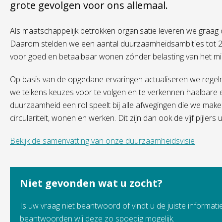
grote gevolgen voor ons allemaal.
Als maatschappelijk betrokken organisatie leveren we graag
Daarom stelden we een aantal duurzaamheidsambities tot 2
voor goed en betaalbaar wonen zónder belasting van het mili
Op basis van de opgedane ervaringen actualiseren we rege
we telkens keuzes voor te volgen en te verkennen haalbare e
duurzaamheid een rol speelt bij alle afwegingen die we maken
circulariteit, wonen en werken. Dit zijn dan ook de vijf pijler
Bekijk de samenvatting van onze duurzaamheidsvisie
Niet gevonden wat u zocht?
Is uw vraag niet beantwoord of vindt u de juiste informatie
beantwoorden wij deze zo spoedig mogelijk.