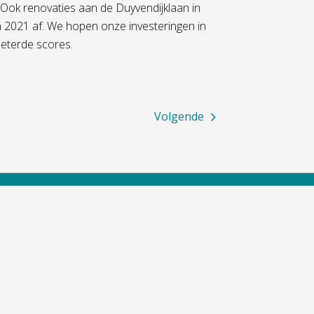
 Ook renovaties aan de Duyvendijklaan in
 2021 af. We hopen onze investeringen in
eterde scores.
Volgende
Projecten
Over ons
Duurzaamheidsmaatregelen
Over onze 
Groot onderhoud
Toezicht e
In onderzoek
Actueel
Nieuwbouw
Werken bij
Onderhoud en renovatie
Samenwerk