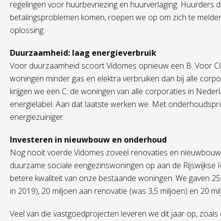
regelingen voor huurbevriezing en huurverlaging. Huurders d
betalingsproblemen komen, roepen we op om zich te melde
oplossing.
Duurzaamheid: laag energieverbruik
Voor duurzaamheid scoort Vidomes opnieuw een B. Voor CO2
woningen minder gas en elektra verbruiken dan bij alle corp
krijgen we een C: de woningen van alle corporaties in Nede
energielabel. Aan dat laatste werken we. Met onderhouds
energiezuiniger.
Investeren in nieuwbouw en onderhoud
Nog nooit voerde Vidomes zoveel renovaties en nieuwbouwpr
duurzame sociale eengezinswoningen op aan de Rijswijkse Id
betere kwaliteit van onze bestaande woningen. We gaven 25
in 2019), 20 miljoen aan renovatie (was 3,5 miljoen) en 20 m
Veel van die vastgoedprojecten leveren we dit jaar op, zo