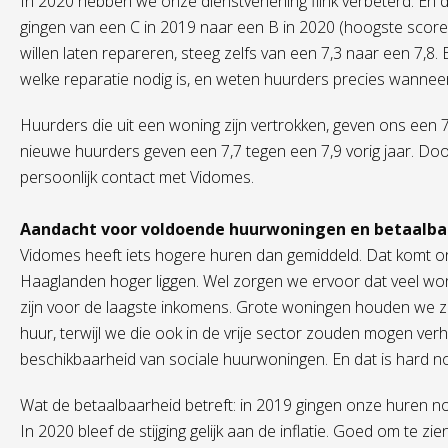
In 2020 hebben we onze dienstverlening flink verbeterd. En 
gingen van een C in 2019 naar een B in 2020 (hoogste score 
willen laten repareren, steeg zelfs van een 7,3 naar een 7,8.
welke reparatie nodig is, en weten huurders precies wanne
Huurders die uit een woning zijn vertrokken, geven ons een 7,
nieuwe huurders geven een 7,7 tegen een 7,9 vorig jaar. Do
persoonlijk contact met Vidomes.
Aandacht voor voldoende huurwoningen en betaalba
Vidomes heeft iets hogere huren dan gemiddeld. Dat komt o
Haaglanden hoger liggen. Wel zorgen we ervoor dat veel wo
zijn voor de laagste inkomens. Grote woningen houden we zo
huur, terwijl we die ook in de vrije sector zouden mogen verh
beschikbaarheid van sociale huurwoningen. En dat is hard nod
Wat de betaalbaarheid betreft: in 2019 gingen onze huren n
In 2020 bleef de stijging gelijk aan de inflatie. Goed om te 