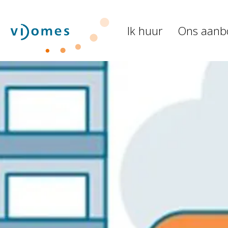
Naar de homepage
Ik huur
Ons aanb
Naar hoofdinhoud
Naar hoofdnavigatiemenu
Naar zoeken