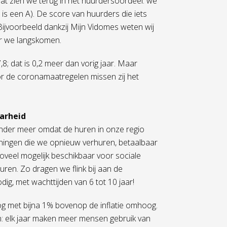
dat zien we terug in het huurdersoordeel: we
is een A). De score van huurders die iets
 Bijvoorbeeld dankzij Mijn Vidomes weten wij
er we langskomen.
8; dat is 0,2 meer dan vorig jaar. Maar
or de coronamaatregelen missen zij het
arheid
nder meer omdat de huren in onze regio
ningen die we opnieuw verhuren, betaalbaar
veel mogelijk beschikbaar voor sociale
uren. Zo dragen we flink bij aan de
ig, met wachttijden van 6 tot 10 jaar!
og met bijna 1% bovenop de inflatie omhoog.
zien: elk jaar maken meer mensen gebruik van