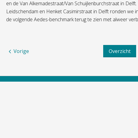
en de Van Alkemadestraat/Van Schuijlenburchstraat in Delft.
Leidschendam en Henket Casimirstraat in Delft ronden we in
de volgende Aedes-benchmark terug te zien met alweer verb
Vorige
Overzicht
Ik huur
Ons aanbod
Contactinformatie
Mijn huur
Huurwoning
Nieuwe woonsituatie
Koopwoning
Verhuizen
Andere ruimtes
Samen met Vidomes
Reparatie en onderhoud