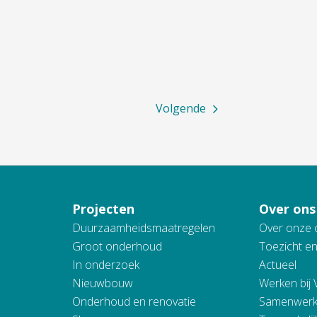
Volgende
Projecten
Over ons
Duurzaamheidsmaatregelen
Over onze 
Groot onderhoud
Toezicht e
In onderzoek
Actueel
Nieuwbouw
Werken bij
Onderhoud en renovatie
Samenwerk