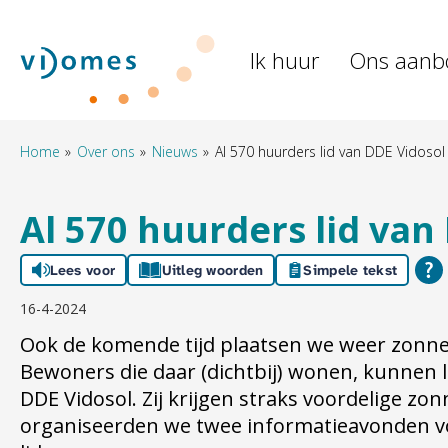
Naar de homepage
Ik huur
Ons aanb
Naar hoofdinhoud
Naar hoofdnavigatiemenu
Naar zoeken
Home
Over ons
Nieuws
Al 570 huurders lid van DDE Vidosol
Al 570 huurders lid van
Lees voor
Uitleg woorden
Simpele tekst
16-4-2024
Ook de komende tijd plaatsen we weer zon
Bewoners die daar (dichtbij) wonen, kunnen 
DDE Vidosol. Zij krijgen straks voordelige z
organiseerden we twee informatieavonden v