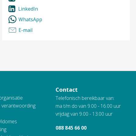
LinkedIn
WhatsApp
E-mail
Contact
organisatie
Telefonisch bereikbaar van:
n verantwoording
ma t/m do van 9.00 - 16.00 uur
vrijdag van 9.00 - 13.00 uur
 Vidomes
088 845 66 00
ing