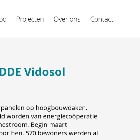
od
Projecten
Over ons
Contact
 DDE Vidosol
nepanelen op hoogbouwdaken.
lid worden van
energiecoöperatie
onnestroom. Begin maart
oor hen. 570 bewoners werden al