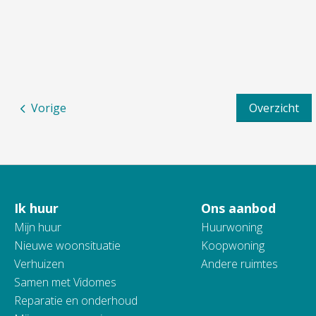
Vorige
Overzicht
Ik huur
Ons aanbod
Contactinformatie
Mijn huur
Huurwoning
Nieuwe woonsituatie
Koopwoning
Verhuizen
Andere ruimtes
Samen met Vidomes
Reparatie en onderhoud