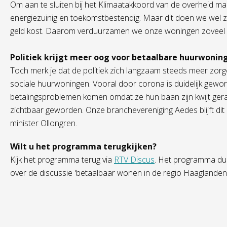
Om aan te sluiten bij het Klimaatakkoord van de overheid m
energiezuinig en toekomstbestendig. Maar dit doen we wel 
geld kost. Daarom verduurzamen we onze woningen zoveel m
Politiek krijgt meer oog voor betaalbare huurwonin
Toch merk je dat de politiek zich langzaam steeds meer zor
sociale huurwoningen. Vooral door corona is duidelijk gew
betalingsproblemen komen omdat ze hun baan zijn kwijt ger
zichtbaar geworden. Onze branchevereniging Aedes blijft di
minister Ollongren.
Wilt u het programma terugkijken?
Kijk het programma terug via
RTV Discus
. Het programma duu
over de discussie 'betaalbaar wonen in de regio Haaglanden
Vorige
Overzicht