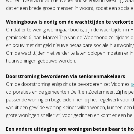
wonen. De kracht van de Nederlandse volkshuisvesting, waar 
dat er een brede groep mensen in woont, zodat een sociale
Woningbouw is nodig om de wachttijden te verkorte
Omdat er te weinig woningaanbod is, zijn de wachttijden in H
gemiddeld 6 jaar. Marcel Trip van de Woonbond zei tijdens de
en bouw met dat geld nieuwe betaalbare sociale huurwonin
Om de wachttijden niet verder te laten oplopen moeten er i
huurwoningen gebouwd worden.
Doorstroming bevorderen via seniorenmakelaars
Om de doorstroming enigszins te bevorderen zet Vidomes
s
corporaties en de gemeenten Delft en Zoetermeer. Zij helpe
passende woning en begeleiden hen bij het regelwerk voor de
vanuit een gewilde woning kleiner willen wonen, kunnen ee
grote woningen sneller vrij voor gezinnen en komt er een he
Een andere uitdaging om woningen betaalbaar te h