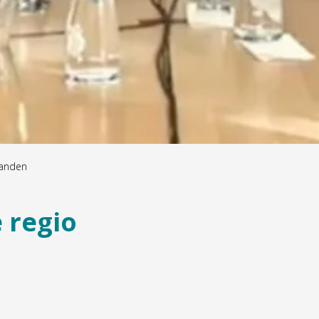
landen
 regio