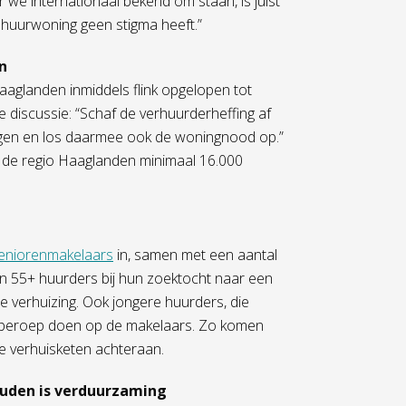
we internationaal bekend om staan, is juist
 huurwoning geen stigma heeft.”
n
aaglanden inmiddels flink opgelopen tot
 discussie: “Schaf de verhuurderheffing af
gen en los daarmee ook de woningnood op.”
n de regio Haaglanden minimaal 16.000
eniorenmakelaars
in, samen met een aantal
n 55+ huurders bij hun zoektocht naar een
 verhuizing. Ook jongere huurders, die
n beroep doen op de makelaars. Zo komen
le verhuisketen achteraan.
ouden is verduurzaming