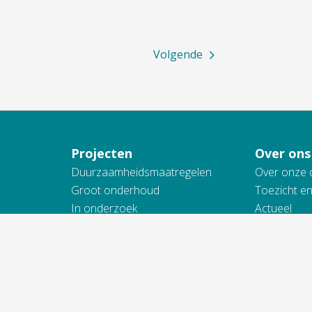
Volgende
Projecten
Over ons
Duurzaamheidsmaatregelen
Over onze 
Groot onderhoud
Toezicht e
In onderzoek
Actueel
Nieuwbouw
Werken bij
Onderhoud en renovatie
Samenwerk
Sloop
Toegankelij
Wijkvernieuwing