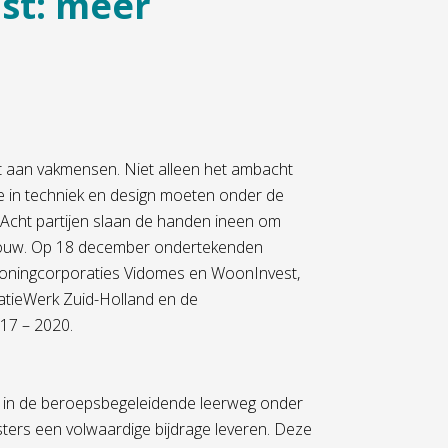
st: meer
t aan vakmensen. Niet alleen het ambacht
e in techniek en design moeten onder de
 Acht partijen slaan de handen ineen om
e bouw. Op 18 december ondertekenden
ningcorporaties Vidomes en WoonInvest,
latieWerk Zuid-Holland en de
17 – 2020.
n in de beroepsbegeleidende leerweg onder
sters een volwaardige bijdrage leveren. Deze