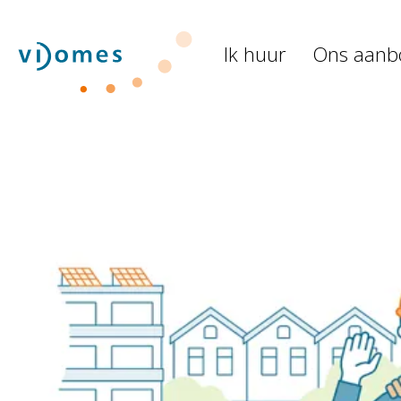
Naar de homepage
Ik huur
Ons aanb
Naar hoofdinhoud
Naar hoofdnavigatiemenu
Naar zoeken