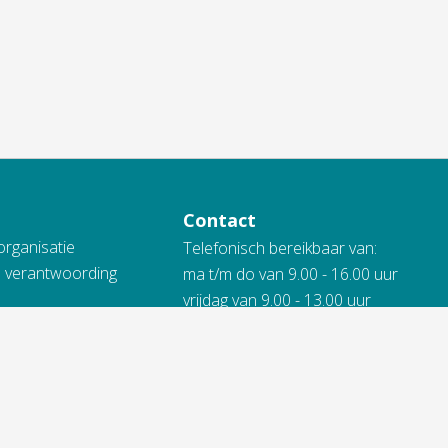
Contact
organisatie
Telefonisch bereikbaar van:
n verantwoording
ma t/m do van 9.00 - 16.00 uur
vrijdag van 9.00 - 13.00 uur
 Vidomes
088 845 66 00
ing
kheidsverklaring
Bij spoed ook 's avonds en in het
weekend.