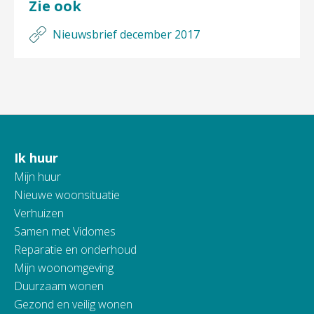
Zie ook
Nieuwsbrief december 2017
Ik huur
Contactinformatie
Mijn huur
Nieuwe woonsituatie
Verhuizen
Samen met Vidomes
Reparatie en onderhoud
Mijn woonomgeving
Duurzaam wonen
Gezond en veilig wonen