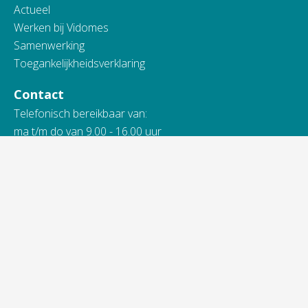
Actueel
Werken bij Vidomes
Samenwerking
Toegankelijkheidsverklaring
Contact
Telefonisch bereikbaar van:
ma t/m do van 9.00 - 16.00 uur
vrijdag van 9.00 - 13.00 uur
088 845 66 00
Bij spoed ook 's avonds en in het weekend.
Alle contactinformatie