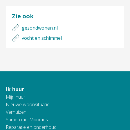
Zie ook
gezondwonen.nl
vocht en schimmel
Ik huur
Contactinformatie
Mijn huur
Nieuwe woonsituatie
Verhuizen
Samen met Vidomes
Reparatie en onderhoud