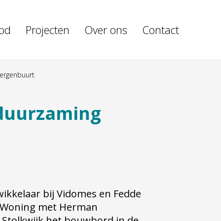
od
Projecten
Over ons
Contact
Bergenbuurt
rduurzaming
ikkelaar bij Vidomes en Fedde
e Woning met Herman
 Stolkwijk het bouwbord in de