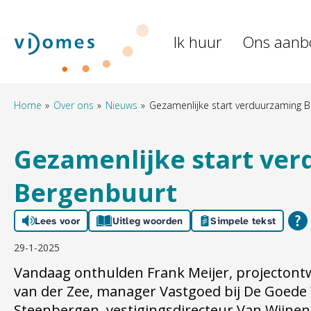
Naar de homepage
Ik huur
Ons aanb
Naar hoofdinhoud
Naar hoofdnavigatiemenu
Naar zoeken
Home
Over ons
Nieuws
Gezamenlijke start verduurzaming 
Gezamenlijke start ve
Bergenbuurt
Lees voor
Uitleg woorden
Simpele tekst
29-1-2025
Vandaag onthulden Frank Meijer, projectontw
van der Zee, manager Vastgoed bij De Goed
Steenbergen, vestigingsdirecteur Van Wijnen