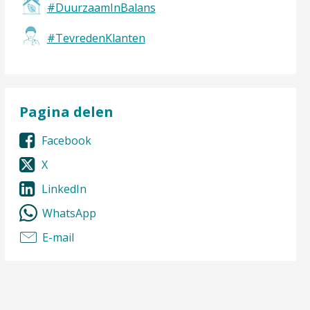
#DuurzaamInBalans
#TevredenKlanten
Pagina delen
Facebook
X
LinkedIn
WhatsApp
E-mail