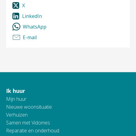
X
LinkedIn
WhatsApp
E-mail
Ik huur
Contactinformatie
Mijn huur
Nieuwe woonsituatie
Verhuizen
Samen met Vidomes
Reparatie en onderhoud