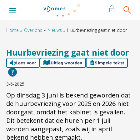
Naar de homepage
Ga naar Hoofd
Home
Over ons
Nieuws
Huurbevriezing gaat niet door
Naar hoofdinhoud
Naar hoofdnavigatiemenu
Naar zoeken
Huurbevriezing gaat niet door
Lees voor
Uitleg woorden
Simpele tekst
3-6-2025
Op dinsdag 3 juni is bekend geworden dat
de huurbevriezing voor 2025 en 2026 niet
doorgaat, omdat het kabinet is gevallen.
Dit betekent dat de huren per 1 juli
worden aangepast, zoals wij in april
bekend hebben gemaakt.