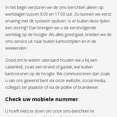
In het begin
versturen
we
de
s
ms
-berichten alleen
op
werkdagen tussen 8.00 en 17.00 uur.
Zo kunnen we
eerst
ervaring met dit systeem opdoen.
Is
er buiten deze tijden
een storing
? Dan brengen
we u de eerstvolgende
werkdag op de hoogte
.
Als alles goed gaat, breiden we de
sms-
service uit naar buiten kantoortijden en
in
de
weekenden.
Goed om te weten: u
iteraard houden we u bij een
calamiteit
, zoals
een brand of gaslek,
wel
buiten
kantooruren op de hoogte.
We communiceren
dan zoals
u van ons gewend bent via
onze website
,
social
media,
collega
’
s
ter plaatste of
via de politie of brandweer.
Check uw mobiele nummer
U hoeft niets te doen om onze sms-berichten te