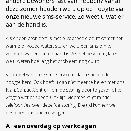
andere bewoners last van hebben? Vanaf
deze zomer houden we u op de hoogte via
onze nieuwe sms-service. Zo weet u wat er
aan de hand is.
Als er een probleem is met
bijvoorbeeld
de lift of met het
warme of koude water, sturen we u een sms om te
vertellen wat er aan de hand is.
Als het bekend is, la
ten
we
u
weten
hoe lang
het probleem nog duurt
.
Voordeel van onze sms-service is dat u snel op de
hoogte bent. Ook hoeft u dan
niet
meer te bellen met ons
KlantContactCentrum
om de storing door te geven of te
vragen wat er speelt.
Ook fijn
:
Vidomes
krijgt minder
telefoontjes over dezelfde storing.
Die tijd kunnen we
besteden aan andere vragen.
Alleen overdag op werkdagen