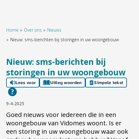
Home
Over ons
Nieuws
Nieuw: sms-berichten bij storingen in uw woongebouw
Naar hoofdinhoud
Naar hoofdnavigatiemenu
Naar zoeken
Nieuw: sms-berichten bij
storingen in uw woongebouw
Lees voor
Uitleg woorden
Simpele tekst
9-4-2025
G
oed
nieuws
voor iedereen die in een
woongebouw van
Vidomes
woont. Is er
een
storing
in
uw woongebouw
waar
ook