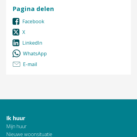
Pagina delen
Facebook
X
LinkedIn
WhatsApp
E-mail
Ik huur
Contactinformatie
Mijn huur
Nieuwe woonsituatie