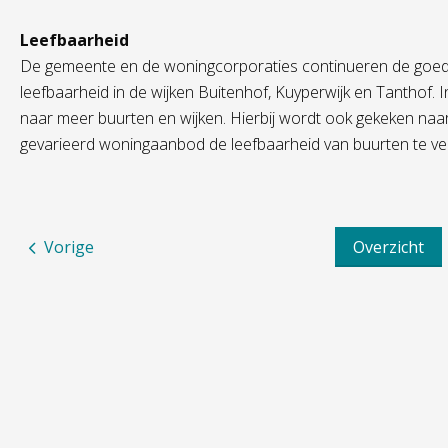
Leefbaarheid
De gemeente en de woningcorporaties continueren de goed
leefbaarheid in de wijken Buitenhof, Kuyperwijk en Tanthof.
naar meer buurten en wijken. Hierbij wordt ook gekeken na
gevarieerd woningaanbod de leefbaarheid van buurten te ve
Vorige
Overzicht
Ik huur
Ons aanbod
Contactinformatie
Mijn huur
Huurwoning
Nieuwe woonsituatie
Koopwoning