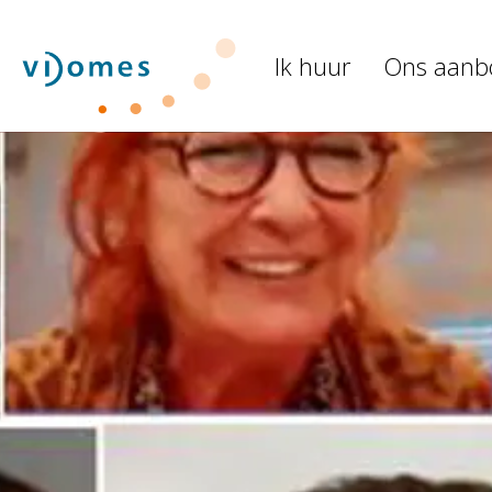
Naar de homepage
Ik huur
Ons aanb
Naar hoofdinhoud
Naar hoofdnavigatiemenu
Naar zoeken