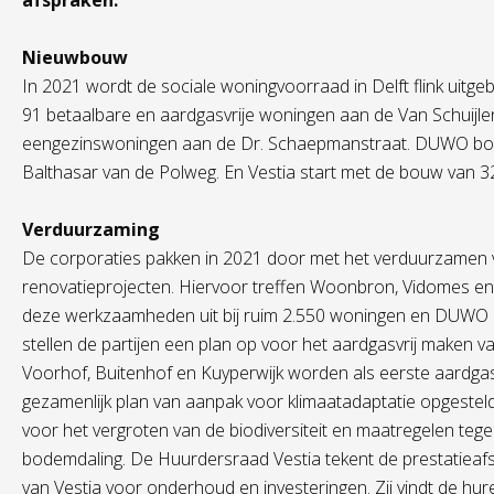
afspraken.
Nieuwbouw
In 2021 wordt de sociale woningvoorraad in Delft flink uitgeb
91 betaalbare en aardgasvrije woningen aan de Van Schuij
eengezinswoningen aan de Dr. Schaepmanstraat. DUWO bo
Balthasar van de Polweg. En Vestia start met de bouw van 
Verduurzaming
De corporaties pakken in 2021 door met het verduurzamen 
renovatieprojecten. Hiervoor treffen Woonbron, Vidomes en
deze werkzaamheden uit bij ruim 2.550 woningen en DUWO 
stellen de partijen een plan op voor het aardgasvrij maken v
Voorhof, Buitenhof en Kuyperwijk worden als eerste aardgas
gezamenlijk plan van aanpak voor klimaatadaptatie opgeste
voor het vergroten van de biodiversiteit en maatregelen tege
bodemdaling. De Huurdersraad Vestia tekent de prestatieafs
van Vestia voor onderhoud en investeringen. Zij vindt de h