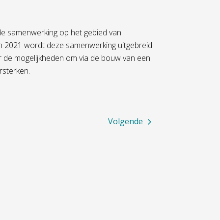
e samenwerking op het gebied van
 In 2021 wordt deze samenwerking uitgebreid
ar de mogelijkheden om via de bouw van een
rsterken.
Volgende
Projecten
Over ons
Duurzaamheidsmaatregelen
Over onze 
Groot onderhoud
Toezicht e