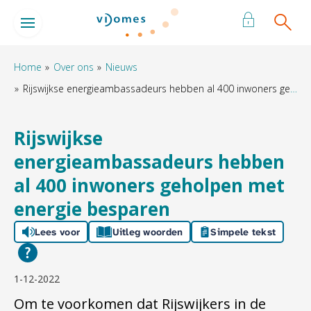
Naar de homepage
Ga naar Hoofd
Home
Over ons
Nieuws
Rijswijkse energieambassadeurs hebben al 400 inwoners geholpen met energie besparen
Naar hoofdinhoud
Naar hoofdnavigatiemenu
Naar zoeken
Rijswijkse
energieambassadeurs hebben
al 400 inwoners geholpen met
energie besparen
Lees voor
Uitleg woorden
Simpele tekst
1-12-2022
Om te voorkomen dat Rijswijkers in de