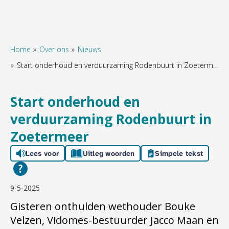
Home
Over ons
Nieuws
Start onderhoud en verduurzaming Rodenbuurt in Zoetermeer
Naar hoofdinhoud
Naar hoofdnavigatiemenu
Naar zoeken
Start onderhoud en
verduurzaming Rodenbuurt in
Zoetermeer
Lees voor
Uitleg woorden
Simpele tekst
9-5-2025
Gisteren onthulden wethouder Bouke
Velzen, Vidomes-bestuurder Jacco Maan en