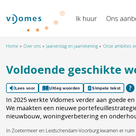
Naar de homepage
Ik huur
Ons aanb
Naar hoofdinhoud
Naar hoofdnavigatiemenu
Naar zoeken
Home
Over ons
Jaarverslag en jaarrekening
Onze ambities en
Voldoende geschikte w
Lees voor
Uitleg woorden
Simpele tekst
In 2025 werkte Vidomes verder aan goede e
We maakten een nieuwe portefeuillestrategie
nieuwbouw, woningverbetering en onderho
In Zoetermeer en Leidschendam-Voorburg kwamen er ruim h