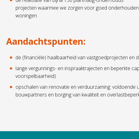
de realisatie van bijna 150 planmatig-onderhouds
projecten waarmee we zorgen voor goed onderhouden
woningen.
Aandachtspunten:
de (financiële) haalbaarheid van vastgoedprojecten en
lange vergunnings- en inspraaktrajecten en beperkte cap
voorspelbaarheid).
opschalen van renovatie en verduurzaming: voldoende ui
bouwpartners en borging van kwaliteit en overlastbeperk