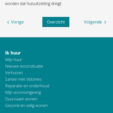
worden dat huisuitzetting dreigt.
Vorige
Overzicht
Volgende
Ik huur
Contactinformatie
Mijn huur
Nieuwe woonsituatie
Verhuizen
Samen met Vidomes
Reparatie en onderhoud
Mijn woonomgeving
Duurzaam wonen
Gezond en veilig wonen