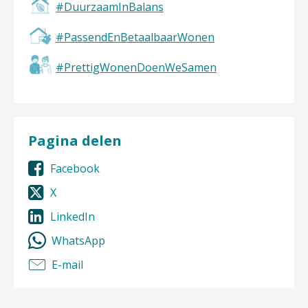
#DuurzaamInBalans
#PassendEnBetaalbaarWonen
#PrettigWonenDoenWeSamen
Pagina delen
Facebook
X
LinkedIn
WhatsApp
E-mail