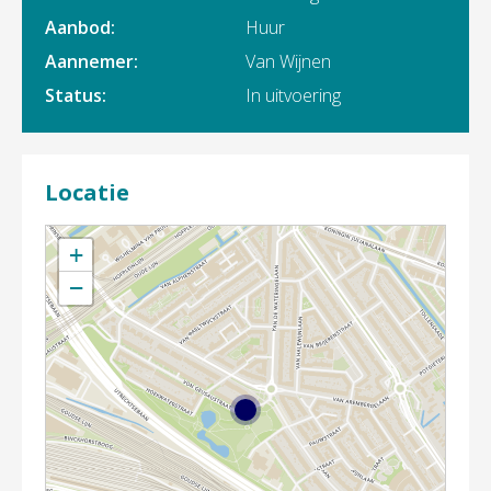
Aanbod:
Huur
Aannemer:
Van Wijnen
Status:
In uitvoering
Locatie
+
−