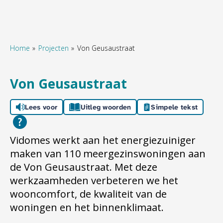
Home
Projecten
Von Geusaustraat
Naar hoofdinhoud
Naar hoofdnavigatiemenu
Naar zoeken
Von Geusaustraat
Lees voor
Uitleg woorden
Simpele tekst
Vidomes werkt aan het energiezuiniger
maken van 110 meergezinswoningen aan
de Von Geusaustraat. Met deze
werkzaamheden verbeteren we het
wooncomfort, de kwaliteit van de
woningen en het binnenklimaat.